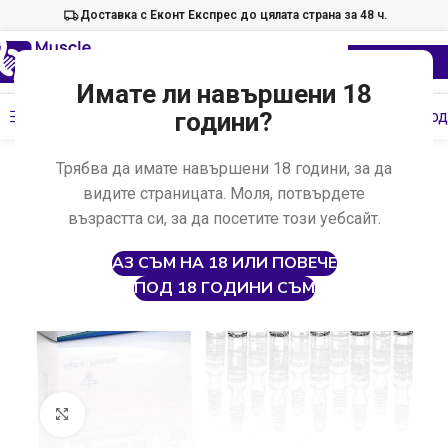
Доставка с Еконт Експрес до цялата страна за 48 ч.
Имате ли навършени 18
Меню
години?
Провери код
Начало
Анаболни стероиди
Орални стероиди
Трябва да имате навършени 18 години, за да
видите страницата. Моля, потвърдете
възрастта си, за да посетите този уебсайт.
АЗ СЪМ НА 18 ИЛИ ПОВЕЧЕ
ПОД 18 ГОДИНИ СЪМ
Отвори на цял екран