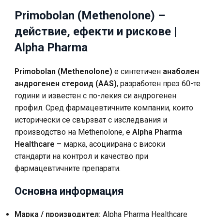
Primobolan (Methenolone) –
действие, ефекти и рискове |
Alpha Pharma
Primobolan (Methenolone)
е синтетичен
анаболен
андрогенен стероид (AAS)
, разработен през 60-те
години и известен с по-лекия си андрогенен
профил. Сред фармацевтичните компании, които
исторически се свързват с изследвания и
производство на Methenolone, е
Alpha Pharma
Healthcare
– марка, асоциирана с високи
стандарти на контрол и качество при
фармацевтичните препарати.
Основна информация
Марка / производител:
Alpha Pharma Healthcare