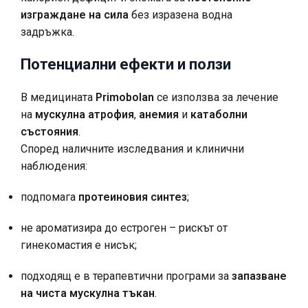
изграждане на сила
без изразена водна
задръжка.
Потенциални ефекти и ползи
В медицината
Primobolan
се използва за лечение
на
мускулна атрофия
,
анемия
и
катаболни
състояния
.
Според наличните изследвания и клинични
наблюдения:
подпомага
протеиновия синтез
;
не ароматизира до естроген – рискът от
гинекомастия е нисък;
подходящ е в терапевтични програми за
запазване
на чиста мускулна тъкан
.