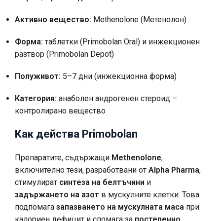
Активно вещество:
Methenolone (Метенолон)
Форма:
таблетки (Primobolan Oral) и инжекционен
разтвор (Primobolan Depot)
Полуживот:
5–7 дни (инжекционна форма)
Категория:
анаболен андрогенен стероид –
контролирано вещество
Как действа Primobolan
Препаратите, съдържащи
Methenolone
,
включително тези, разработвани от
Alpha Pharma
,
стимулират
синтеза на белтъчини
и
задържането на азот
в мускулните клетки. Това
подпомага
запазването на мускулната маса
при
калориен дефицит и спомага за
постепенно