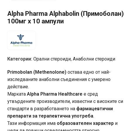
Alpha Pharma Alphabolin (Примоболан)
100мг х 10 ампули
Категории:
Орални стероиди
,
Анаболни стероиди
Primobolan (Methenolone)
остава едно от най-
изследваните анаболни съединения с умерено
действие.
Марката
Alpha Pharma Healthcare
е сред
утвърдените производители, известни с високите си
стандарти в разработването на
фармацевтични
препарати за терапевтична употреба
.
Тази информация има
образователен характер
и
цели да повиши осведомеността относно