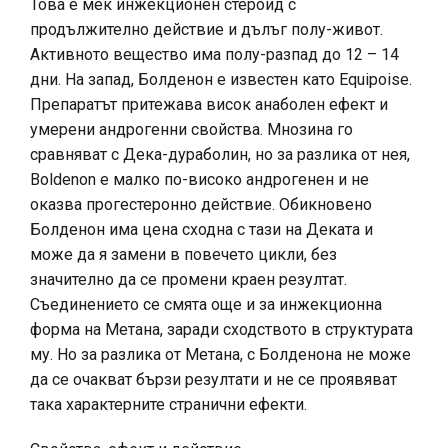
Това е мек инжекционен стероид с
продължително действие и дълъг полу-живот.
Активното вещество има полу-разпад до 12 – 14
дни. На запад, Болденон е известен като Equipoise.
Препаратът притежава висок анаболен ефект и
умерени андрогенни свойства. Мнозина го
сравняват с Дека-дураболин, но за разлика от нея,
Boldenon е малко по-високо андрогенен и не
оказва прогестеронно действие. Обикновено
Болденон има цена сходна с тази на Деката и
може да я замени в повечето цикли, без
значително да се промени краен резултат.
Съединението се смята още и за инжекционна
форма на Метана, заради сходството в структурата
му. Но за разлика от Метана, с Болденона не може
да се очакват бързи резултати и не се проявяват
така характерните странични ефекти.