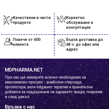
ДОБАВИ В КОЛИЧКАТА
Качествени и чисти
Коректно
продукти
обслужване и
консултация
Повече от 600
Бърза доставка до
клиента
48 ч. до офис или
адрес
MDPHARMA.NET
При нас ще намерите всичко необходимо за
максимален прогрес - анаболни стероиди,
протектори, анти-ейджинг терапия и хранителни
добавки за поддържане на здравето преди, повреме
и след цикъл.
Връзка с нас