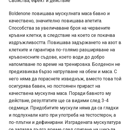
Свойства, ефект и действие
Boldenone повишава мускулната маса бавно и
качествено, значително повишава апетита.
Способства за увеличаване броя на червените
кръвни клетки, в следствие на което се покачва
издръжливостта. Повишава задържането на азот в
клетките и гарантира по-голямо разширяване на
кръвоносните съдове, което води до добро
напомпване по време на тренировка. Болденон не
предизвиква бързо натрупване на обем и маса. С
него няма да пораснете изведнъж, вместо това той
осигурява бавен, но постоянен прираст на
качествена мускулна маса. Поради бавното му
действие, резултатите ще са видими след 3-4
седмици. Придобитите мускули няма да са гладки
и подпухнали като при употреба на тестостерон, а
по-плътни и дефинирани. Изградената мускулатура
се запазва дълго време след спиране на цикъла.