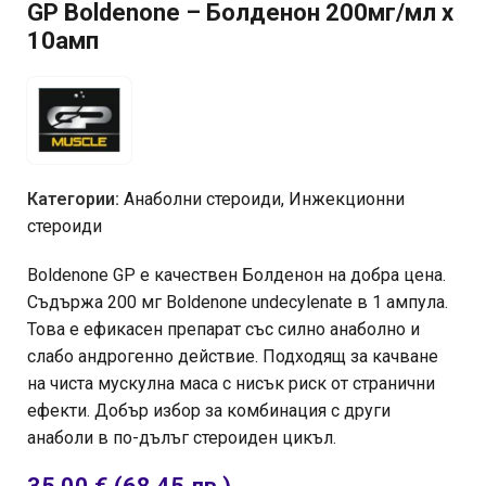
GP Boldenone – Болденон 200мг/мл x
10амп
Категории:
Анаболни стероиди
,
Инжекционни
стероиди
Boldenone GP е качествен Болденон на добра цена.
Съдържа 200 мг Boldenone undecylenate в 1 ампула.
Това е ефикасен препарат със силно анаболно и
слабо андрогенно действие. Подходящ за качване
на чиста мускулна маса с нисък риск от странични
ефекти. Добър избор за комбинация с други
анаболи в по-дълъг стероиден цикъл.