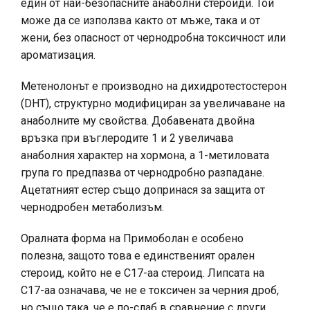
един от най-безопасните анаболни стероиди. Той
може да се използва както от мъже, така и от
жени, без опасност от чернодробна токсичност или
ароматизация.
Метенолонът е производно на дихидротестостерон
(DHT), структурно модифициран за увеличаване на
анаболните му свойства. Добавената двойна
връзка при въглеродите 1 и 2 увеличава
анаболния характер на хормона, а 1-метиловата
група го предпазва от чернодробно разпадане.
Ацетатният естер също допринася за защита от
чернодробен метаболизъм.
Оралната форма на Примоболан е особено
полезна, защото това е единственият орален
стероид, който не е C17-aa стероид. Липсата на
C17-aa означава, че не е токсичен за черния дроб,
но също така, че е по-слаб в сравнение с други