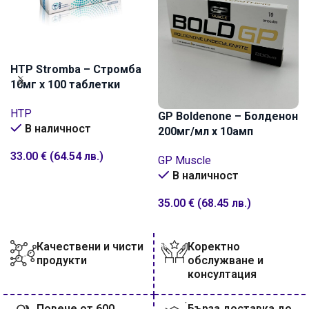
HTP Stromba – Стромба
10мг х 100 таблетки
HTP
GP Boldenone – Болденон
В наличност
200мг/мл x 10амп
33.00
€
(64.54 лв.)
GP Muscle
В наличност
ДОБАВИ В КОЛИЧКАТА
35.00
€
(68.45 лв.)
ДОБАВИ В КОЛИЧКАТА
Качествени и чисти
Коректно
продукти
обслужване и
консултация
Повече от 600
Бърза доставка до