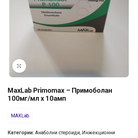
Отвори на цял екран
MaxLab Primomax – Примоболан
100мг/мл х 10амп
MAXLab
Категории:
Анаболни стероиди
,
Инжекционни