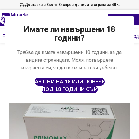
Доставка с Еконт Експрес до цялата страна за 48 ч.
Имате ли навършени 18
Меню
години?
Провери код
Начало
Анаболни стероиди
Инжекционни стероиди
Трябва да имате навършени 18 години, за да
видите страницата. Моля, потвърдете
възрастта си, за да посетите този уебсайт.
АЗ СЪМ НА 18 ИЛИ ПОВЕЧЕ
ПОД 18 ГОДИНИ СЪМ