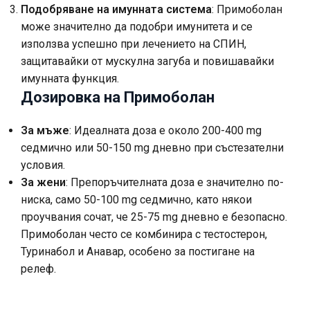
Подобряване на имунната система
: Примоболан
може значително да подобри имунитета и се
използва успешно при лечението на СПИН,
защитавайки от мускулна загуба и повишавайки
имунната функция.
Дозировка на Примоболан
За мъже
: Идеалната доза е около 200-400 mg
седмично или 50-150 mg дневно при състезателни
условия.
За жени
: Препоръчителната доза е значително по-
ниска, само 50-100 mg седмично, като някои
проучвания сочат, че 25-75 mg дневно е безопасно.
Примоболан често се комбинира с тестостерон,
Туринабол и Анавар, особено за постигане на
релеф.