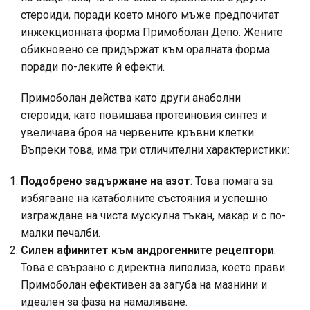
стероиди, поради което много мъже предпочитат
инжекционната форма Примоболан Депо. Жените
обикновено се придържат към оралната форма
поради по-леките й ефекти.
Примоболан действа като други анаболни
стероиди, като повишава протеиновия синтез и
увеличава броя на червените кръвни клетки.
Въпреки това, има три отличителни характеристики:
Подобрено задържане на азот
: Това помага за
избягване на катаболните състояния и успешно
изграждане на чиста мускулна тъкан, макар и с по-
малки печалби.
Силен афинитет към андрогенните рецептори
:
Това е свързано с директна липолиза, което прави
Примоболан ефективен за загуба на мазнини и
идеален за фаза на намаляване.