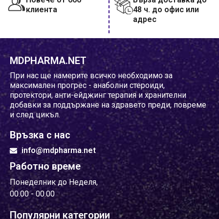
клиента
48 ч. до офис или
адрес
MDPHARMA.NET
При нас ще намерите всичко необходимо за
максимален прогрес - анаболни стероиди,
протектори, анти-ейджинг терапия и хранителни
добавки за поддържане на здравето преди, повреме
и след цикъл.
Връзка с нас
info@mdpharma.net
Работно време
Понеделник до Неделя,
00.00 - 00.00
Популярни категории