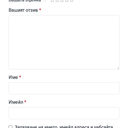
Вашият отзив
*
Име
*
Имейл
*
Запазване на името, имейл адреса и уебсайта