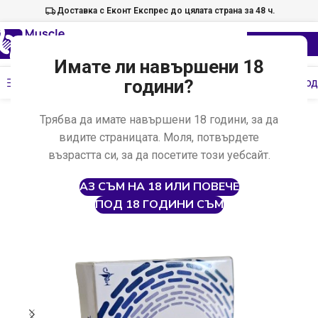
Доставка с Еконт Експрес до цялата страна за 48 ч.
Имате ли навършени 18
Меню
години?
Провери код
Начало
Анаболни стероиди
Инжекционни стероиди
Трябва да имате навършени 18 години, за да
видите страницата. Моля, потвърдете
възрастта си, за да посетите този уебсайт.
АЗ СЪМ НА 18 ИЛИ ПОВЕЧЕ
ПОД 18 ГОДИНИ СЪМ