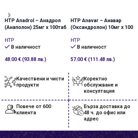
HTP Anadrol – Анадрол
HTP Anavar – Анавар
(Анаполон) 25мг x 100таб
(Оксандролон) 10мг х 100
таблетки
HTP
HTP
В наличност
В наличност
48.00
€
(93.88 лв.)
57.00
€
(111.48 лв.)
ДОБАВИ В КОЛИЧКАТА
ДОБАВИ В КОЛИЧКАТА
Качествени и чисти
Коректно
продукти
обслужване и
консултация
Повече от 600
Бърза доставка до
клиента
48 ч. до офис или
адрес