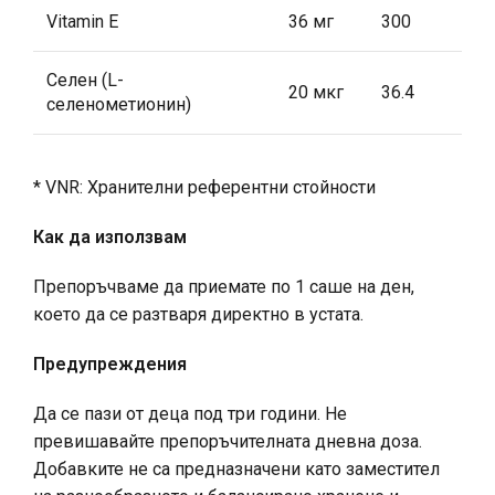
Vitamin E
36 мг
300
Селен (L-
20 мкг
36.4
селенометионин)
* VNR: Хранителни референтни стойности
Как да използвам
Препоръчваме да приемате по 1 саше на ден,
което да се разтваря директно в устата.
Предупреждения
Да се ​​пази от деца под три години. Не
превишавайте препоръчителната дневна доза.
Добавките не са предназначени като заместител