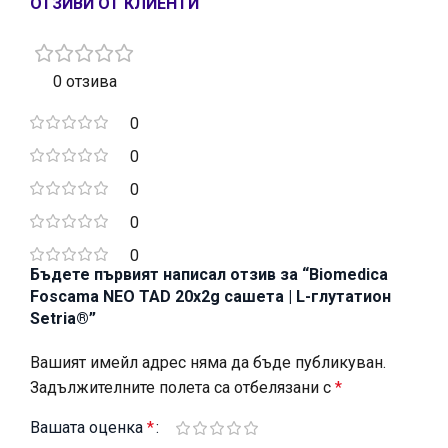
ОТЗИВИ ОТ КЛИЕНТИ
0 отзива
0
0
0
0
0
Бъдете първият написал отзив за “Biomedica
Foscama NEO TAD 20x2g сашета | L-глутатион
Setria®”
Вашият имейл адрес няма да бъде публикуван.
Задължителните полета са отбелязани с
*
Вашата оценка
*