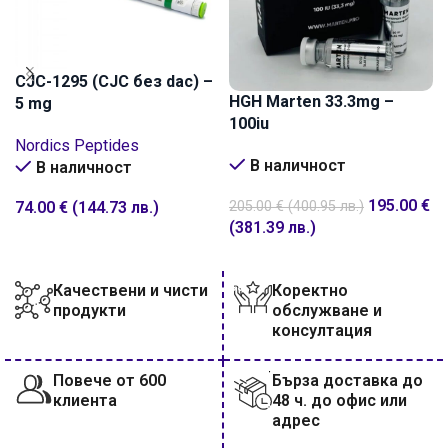
CJC-1295 (CJC без dac) –
HGH Marten 33.3mg –
5 mg
100iu
Nordics Peptides
В наличност
В наличност
195.00
€
74.00
€
(144.73 лв.)
205.00
€
(400.95 лв.)
(381.39 лв.)
ДОБАВИ В КОЛИЧКАТА
ДОБАВИ В КОЛИЧКАТА
Качествени и чисти
Коректно
продукти
обслужване и
консултация
Повече от 600
Бърза доставка до
клиента
48 ч. до офис или
адрес