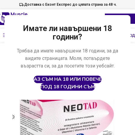
Доставка с Еконт Експрес до цялата страна за 48 ч.
Имате ли навършени 18
Меню
години?
Провери код
Начало
Други
Анти-Ейджинг
Трябва да имате навършени 18 години, за да
видите страницата. Моля, потвърдете
-20%
възрастта си, за да посетите този уебсайт.
АЗ СЪМ НА 18 ИЛИ ПОВЕЧЕ
ПОД 18 ГОДИНИ СЪМ