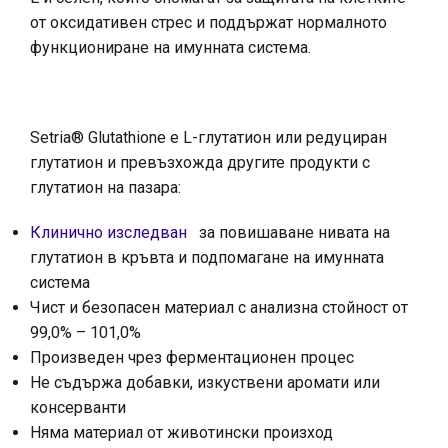
от оксидативен стрес и поддържат нормалното
функциониране на имунната система.
Setria® Glutathione е L-глутатион или редуциран
глутатион и превъзхожда другите продукти с
глутатион на пазара:
Клинично изследван
за повишаване нивата на
глутатион в кръвта и подпомагане на имунната
система
Чист и безопасен материал с анализна стойност от
99,0% – 101,0%
Произведен чрез ферментационен процес
Не съдържа добавки, изкуствени аромати или
консерванти
Няма материал от животински произход