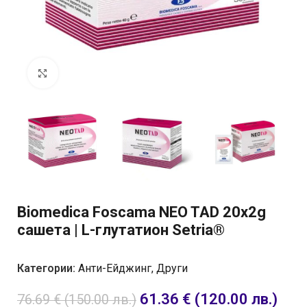
Отвори на цял екран
Biomedica Foscama NEO TAD 20x2g
сашета | L-глутатион Setria®
Категории:
Анти-Ейджинг
,
Други
61.36
€
(120.00 лв.)
76.69
€
(150.00 лв.)