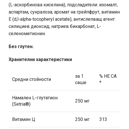
(L-аскорбинова киселина); подсладители: изомалт,
аспартам, сукралоза; аромат на грейпфрут, витамин
Е (d,l-alpha-tocopheryl acetate); антислепващ агент:
силициев диоксид; натриев бикарбонат, L-
селенометионин.
Без глутен.
Хранителни характеристики
за 1
% НЕ СА
Средни стойности
саше
*
Намален L-глутатион
250 мг
(Setria®)
Витамин Ц
250 мг
313