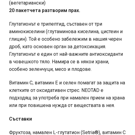
(вегетариански)
20 пакетчета разтворим прах.
Глутатионът е трипептид, съставен от три
аминокиселини (глутаминова киселина, цистеин и
глицин). Той е особено забележим в нашия черен
дроб, като основен орган за детоксикация.
Глутатионът е един от най-важните антиоксиданти
в човешкото тяло. Намира се в някои храни,
особено зеленчуци, месо и плодове.
Витамин С, витамин Е и селен помагат за защита на
клетките от оксидативен стрес. NEOTAD е
подходящ за употреба при намален прием на храна
или при повишена нужда от веществата в нея.
Съставки
Фруктоза, намален L-глутатион (Setria®), витамин C